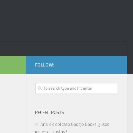
FOLLOW:
RECENT POSTS
Análisis del caso Google Books: ¿usos
justos o injustos?