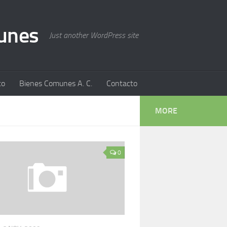
munes
Just another WordPress site
to
Bienes Comunes A. C.
Contacto
MORE
0