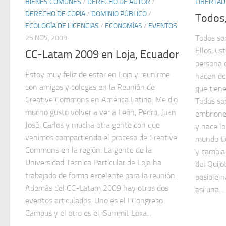
BIENES COMUNES
/
DERECHO DE AUTOR
/
LIBERTAD
DERECHO DE COPIA
/
DOMINIO PÚBLICO
/
Todos,
ECOLOGÍA DE LICENCIAS
/
ECONOMÍAS
/
EVENTOS
Todos so
25 NOV, 2009
Ellos, us
CC-Latam 2009 en Loja, Ecuador
persona d
Estoy muy feliz de estar en Loja y reunirme
hacen de
con amigos y colegas en la Reunión de
que tien
Creative Commons en América Latina. Me dio
Todos so
mucho gusto volver a ver a León, Pedro, Juan
embrione
José, Carlos y mucha otra gente con que
y nace lo
venimos compartiendo el proceso de Creative
mundo ti
Commons en la región. La gente de la
y cambia 
Universidad Técnica Particular de Loja ha
del Quijo
trabajado de forma excelente para la reunión.
posible 
Además del CC-Latam 2009 hay otros dos
así una...
eventos articulados. Uno es el I Congreso
Campus y el otro es el iSummit Loxa...