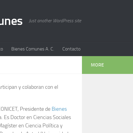
munes
Just another WordPress site
to
Bienes Comunes A. C.
Contacto
MORE
articipan y colaboran con el
 CONICET, Presidente de
Bienes
 Es Doctor en Ciencias Sociales
gíster en Ciencia Política y