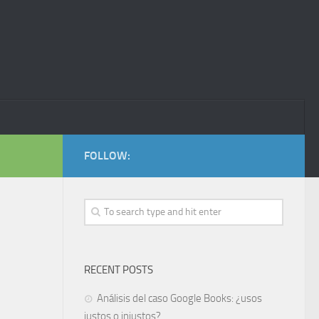
FOLLOW:
RECENT POSTS
Análisis del caso Google Books: ¿usos
justos o injustos?