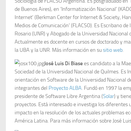
Sociología de FLACSO Argentina. Es posgraduado en ‘
de Buenos Aires), en ‘Informatización Nacional’ (KADO
Internet’ (Berkman Center for Internet & Society, Har
Medios de Comunicación’ (FLACSO). Es Escribano de l
Rosario (UNR) y Abogado de la Universidad Nacional 
Actualmente es docente en cursos de doctorado y mae
la UBA y la UNR. Más información en su
sitio web
.
José Luis Di Biase
es candidato a la Maes
Sociedad de la Universidad Nacional de Quilmes. Es I
orientación en Software de la Universidad Nacional d
integrantes del
Proyecto ALBA
. Fundó en 1997 la e
presidente de Software Libre Argentina (
Solar
) y tien
proyectos. Está interesado e investiga los diferentes 
impacto en la resolución de los actuales problemas ec
América Latina. Para más información sobre José Luis