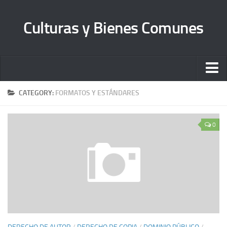
Culturas y Bienes Comunes
Inicio
CATEGORY:
FORMATOS Y ESTÁNDARES
Quienes somos
0
Sobre Librecultura
Manifiesto
Bienes Comunes A. C.
Contacto