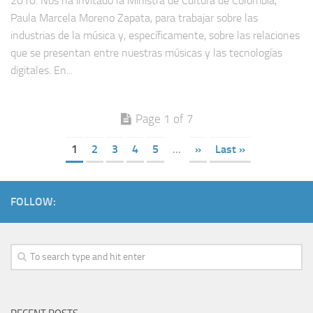
2010. Nos ha invitado la Ministra de Cultura de Colombia,
Paula Marcela Moreno Zapata, para trabajar sobre las
industrias de la música y, específicamente, sobre las relaciones
que se presentan entre nuestras músicas y las tecnologías
digitales. En...
Page 1 of 7
1
2
3
4
5
...
»
Last »
FOLLOW: