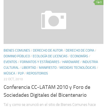
0
BIENES COMUNES
/
DERECHO DE AUTOR
/
DERECHO DE COPIA
/
DOMINIO PÚBLICO
/
ECOLOGÍA DE LICENCIAS
/
ECONOMÍAS
/
EVENTOS
/
FORMATOS Y ESTÁNDARES
/
HARDWARE
/
INDUSTRIA
CULTURAL
/
LIBERTAD
/
MANIFIESTO
/
MEDIDAS TECNOLÓGICAS
/
MÚSICA
/
P2P
/
REPOSITORIOS
22 OCT, 2010
Conferencia CC-LATAM 2010 y Foro de
Sociedades Digitales del Bicentenario
Tal y como se anunció en el sitio de Bienes Comunes hace