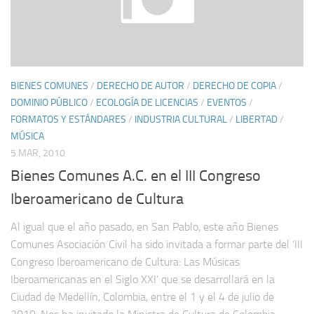
BIENES COMUNES
/
DERECHO DE AUTOR
/
DERECHO DE COPIA
/
DOMINIO PÚBLICO
/
ECOLOGÍA DE LICENCIAS
/
EVENTOS
/
FORMATOS Y ESTÁNDARES
/
INDUSTRIA CULTURAL
/
LIBERTAD
/
MÚSICA
5 MAR, 2010
Bienes Comunes A.C. en el III Congreso
Iberoamericano de Cultura
Al igual que el año pasado, en San Pablo, este año Bienes
Comunes Asociación Civil ha sido invitada a formar parte del ‘III
Congreso Iberoamericano de Cultura: Las Músicas
Iberoamericanas en el Siglo XXI’ que se desarrollará en la
Ciudad de Medellín, Colombia, entre el 1 y el 4 de julio de