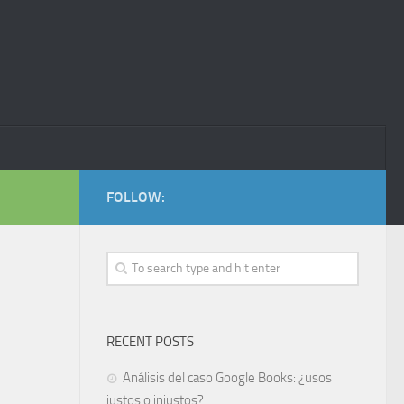
FOLLOW:
RECENT POSTS
Análisis del caso Google Books: ¿usos
justos o injustos?