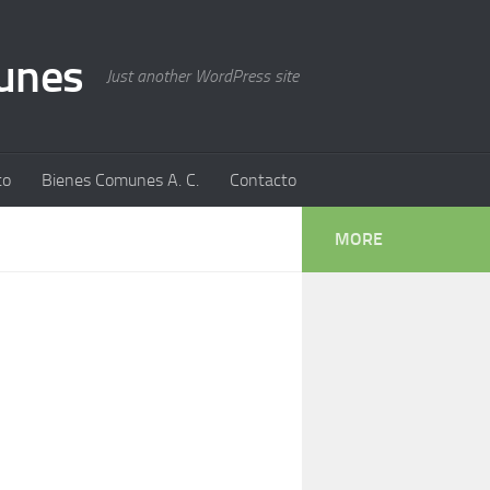
munes
Just another WordPress site
to
Bienes Comunes A. C.
Contacto
MORE