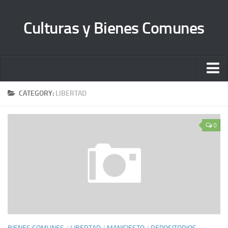
Culturas y Bienes Comunes
Inicio
CATEGORY:
LIBERTAD
Quienes somos
0
Sobre Librecultura
Manifiesto
Bienes Comunes A. C.
Contacto