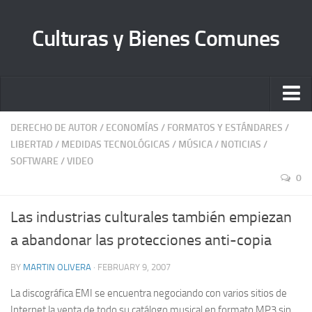
Culturas y Bienes Comunes
Inicio
DERECHO DE AUTOR
/
ECONOMÍAS
/
FORMATOS Y ESTÁNDARES
/
LIBERTAD
/
MEDIDAS TECNOLÓGICAS
/
MÚSICA
/
NOTICIAS
/
Quienes somos
SOFTWARE
/
VIDEO
Sobre Librecultura
0
Manifiesto
Las industrias culturales también empiezan
Bienes Comunes A. C.
a abandonar las protecciones anti-copia
Contacto
BY
MARTIN OLIVERA
· FEBRUARY 9, 2007
La discográfica EMI se encuentra negociando con varios sitios de
Internet la venta de todo su catálogo musical en formato MP3 sin