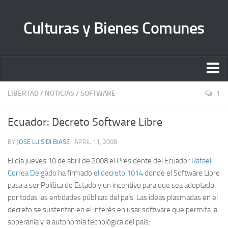
Culturas y Bienes Comunes
Inicio
LIBERTAD
/
NOTICIAS
/
SOFTWARE
1
Quienes somos
Ecuador: Decreto Software Libre
Sobre Librecultura
BY
JOSE LUIS DI BIASE
· APRIL 11, 2008
Manifiesto
El día jueves 10 de abril de 2008 el Presidente del Ecuador
Rafael
Bienes Comunes A. C.
Correa Delgado
ha firmado
el decreto 1014
donde el Software Libre
pasa a ser Política de Estado y un incentivo para que sea adoptado
Contacto
por todas las entidades públicas del país. Las ideas plasmadas en el
decreto se sustentan en el interés en usar software que permita la
soberanía y la autonomía tecnológica del país: