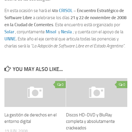
En esta ocasión se hará el
4to
CRISOL
– Encuentro Estratégico de
Software Libre
a celebrarse los días
21 y 22 de noviembre de 2008
en la Ciudad de Corrientes
. Este encuentro está organizado por
Solar
, conjuntamente
Misol
y
Nesla
; y cuenta con el apoyo de la
UNNE
.
Este año el eje central que articula todas las ponencias y
charlas será la
“La Adopción de Software Libre en el Estado Argentino”.
YOU MAY ALSO LIKE...
0
0
La gestión de derechos en el
Discos HD-DVD y BluRay
entorno digital
completa y absolutamente
crackeados
19 JUN, 2008