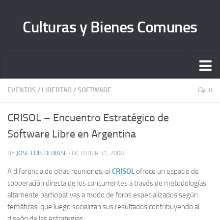
Culturas y Bienes Comunes
Inicio
EVENTOS
/
LIBERTAD
/
SOFTWARE
0
Quienes somos
CRISOL – Encuentro Estratégico de
Sobre Librecultura
Software Libre en Argentina
Manifiesto
BY
JOSE LUIS DI BIASE
· OCTOBER 31, 2008
Bienes Comunes A. C.
A diferencia de otras reuniones, el
CRISOL
ofrece un espacio de
Contacto
cooperación directa de los concurrentes a través de metodologías
altamente participativas a modo de foros especializados según
temáticas, que luego socializan sus resultados contribuyendo al
diseño de las estrategias.