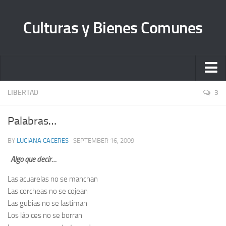
Culturas y Bienes Comunes
Inicio
LIBERTAD
3
Quienes somos
Palabras…
Sobre Librecultura
BY
LUCIANA CACERES
· SEPTEMBER 16, 2009
Manifiesto
Algo que decir…
Bienes Comunes A. C.
Las acuarelas no se manchan
Contacto
Las corcheas no se cojean
Las gubias no se lastiman
Los lápices no se borran