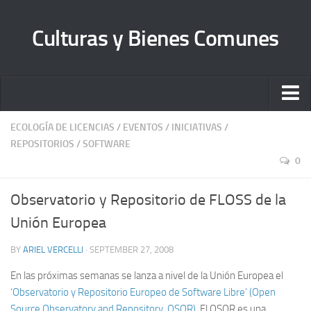
Culturas y Bienes Comunes
Inicio
ECOLOGÍA DE LICENCIAS
/
EVENTOS
/
INICIATIVAS
/
REPOSITORIOS
/
SOFTWARE
Quienes somos
0
Sobre Librecultura
Observatorio y Repositorio de FLOSS de la
Manifiesto
Unión Europea
Bienes Comunes A. C.
BY
ARIEL VERCELLI
· SEPTEMBER 27, 2008
Contacto
En las próximas semanas se lanza a nivel de la Unión Europea el
‘Observatorio y Repositorio Europeo de Software Libre’ (Open
Source Observatory and Repository, OSOR)
. El OSOR es una