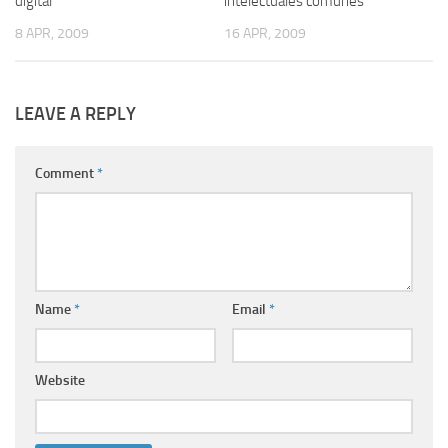
digital
intelectuales comunes
8 APR, 2009
16 APR, 2009
LEAVE A REPLY
Comment
*
Name
*
Email
*
Website