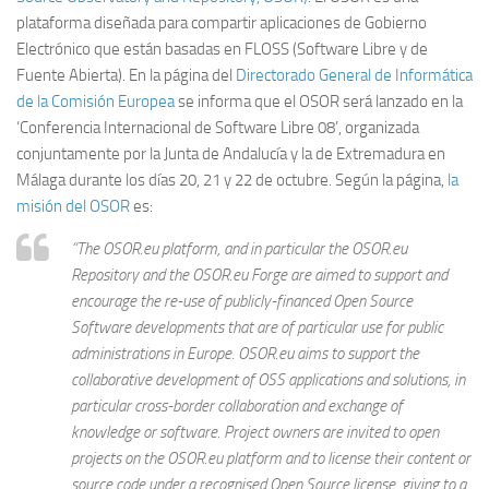
plataforma diseñada para compartir aplicaciones de Gobierno
Electrónico que están basadas en FLOSS (Software Libre y de
Fuente Abierta). En la página del
Directorado General de Informática
de la Comisión Europea
se informa que el OSOR será lanzado en la
‘Conferencia Internacional de Software Libre 08’, organizada
conjuntamente por la Junta de Andalucía y la de Extremadura en
Málaga durante los días 20, 21 y 22 de octubre. Según la página,
la
misión del OSOR
es:
“The OSOR.eu platform, and in particular the OSOR.eu
Repository and the OSOR.eu Forge are aimed to support and
encourage the re-use of publicly-financed Open Source
Software developments that are of particular use for public
administrations in Europe. OSOR.eu aims to support the
collaborative development of OSS applications and solutions, in
particular cross-border collaboration and exchange of
knowledge or software. Project owners are invited to open
projects on the OSOR.eu platform and to license their content or
source code under a recognised Open Source license, giving to a