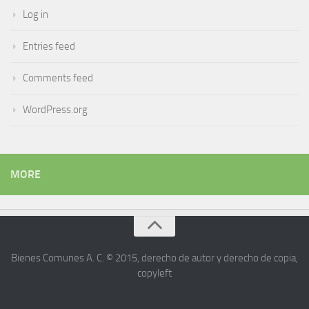
Log in
Entries feed
Comments feed
WordPress.org
MORE
Bienes Comunes A. C. © 2015, derecho de autor y derecho de copia,
copyleft